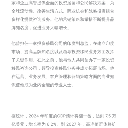
家和企业高管提供全面的投资居留和公民解决方案，为
全球流动性、改善生活方式、商业机会和战略投资组合
多样化提供咨询服务。他的营销策略和举措不断提升品
牌知名度，促进业务大幅增长。
他曾担任一家投资移民公司的印度副总监，在建立印度
市场、提高品牌知名度以及领导投资移民业务方面发挥
了关键作用。在此之前，他与他人共同创办了一家投资
移民咨询公司，领导投资移民业务并成功拓展市场。他
在运营、业务发展、客户管理和营销策略方面的专业知
识使他成为业内全能的专业人士。
据统计，2024 年印度的GDP预计将翻一番，达到 7.5 万
亿美元，增长率为 6.2%。到 2027 年，高净值群体将扩