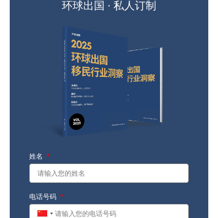
环球出国 · 私人订制
姓名
电话号码
China