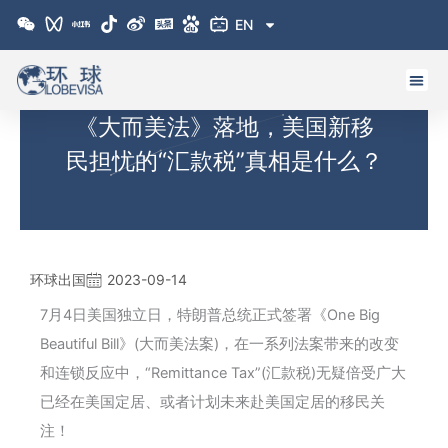
跳
EN
至
内
容
《大而美法》落地，美国新移
民担忧的“汇款税”真相是什么？
环球出国
2023-09-14
7月4日美国独立日，特朗普总统正式签署《One Big
Beautiful Bill》(大而美法案)，在一系列法案带来的改变
和连锁反应中，“Remittance Tax”(汇款税)无疑倍受广大
已经在美国定居、或者计划未来赴美国定居的移民关
注！