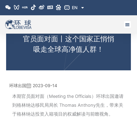
跳
EN
至
内
容
官员面对面丨这个国家正悄悄
吸走全球高净值人群！
环球出国
2023-09-14
本期官员面对面（Meeting the Officials）环球出国邀请
到格林纳达移民局局长 Thomas Anthony先生，带来关
于格林纳达投资入籍项目的权威解读与前瞻视角。