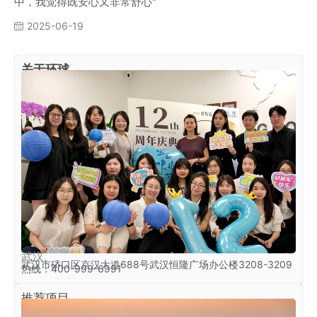
中，我觉得既安心又非常舒心"
2025-06-19
关于环球
武汉
武汉市硚口区京汉大道688号武汉恒隆广场办公楼3208-3209
热线：400-999-6991
推荐项目