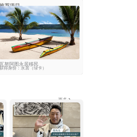
推荐项目
瓦努阿图永居移民
获得身份：永居（绿卡）
更多