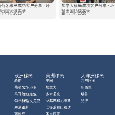
葡萄牙移民成功客户分享 · 环
加拿大移民成功客户分享 · 环
球出国访谈实录
球出国访谈实录
1 7 月, 2026
1 7 月, 2026
欧洲移民
美洲移民
大洋洲移民
希腊
美国
瓦努阿图
葡萄牙
加拿大
新西兰
克罗地亚
马耳他
多米尼克
瑙鲁
拉脱维亚
匈牙利
圣基茨和尼维斯
斐济
斯洛文尼亚
塞浦路斯
安提瓜和巴布达
西班牙
圣卢西亚