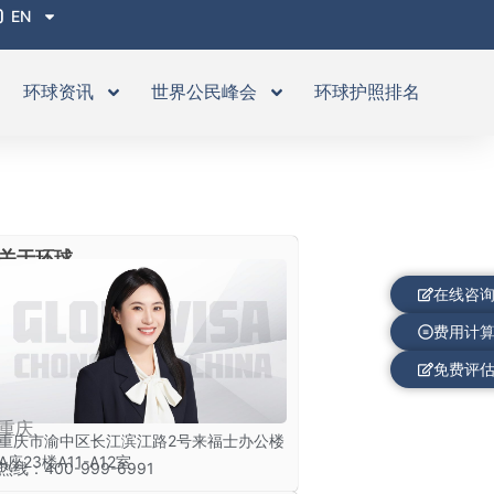
EN
环球资讯
世界公民峰会
环球护照排名
关于环球
在线咨
费用计
免费评
重庆
重庆市渝中区长江滨江路2号来福士办公楼
A座23楼A11-A12室
热线：400-999-6991