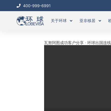
跳
400-999-6991
至
内
关于环球
亚非移居
容
瓦努阿图成功客户分享 · 环球出国连