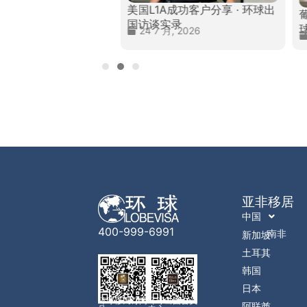
美国L1A成功客户分享 · 环球出
民成功客户分享 · 环
国访谈实录
谈实录
24 7 月, 2026
, 2026
亚非移居
中国
400-999-6991
南非
新加坡
土耳其
韩国
日本
环球移民订阅
环球出国会员
阿联酋