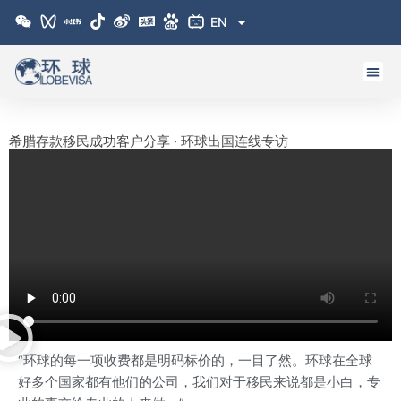
跳
EN
至
内
容
希腊存款移民成功客户分享 · 环球出国连线专访
“环球的每一项收费都是明码标价的，一目了然。环球在全球
好多个国家都有他们的公司，我们对于移民来说都是小白，专