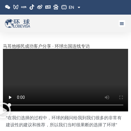
跳
EN
至
内
容
马耳他移民成功客户分享 · 环球出国连线专访
"在我们选择的过程中，环球的顾问给我到我们很多的非常有
建设性的建议和推荐，所以我们当时很果断的选择了环球"