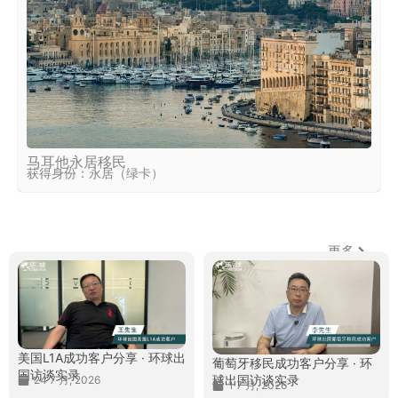
马耳他永居移民
获得身份：永居（绿卡）
更多
环球客户说
美国L1A成功客户分享 · 环球出
葡萄牙移民成功客户分享 · 环
国访谈实录
球出国访谈实录
24 7 月, 2026
1 7 月, 2026