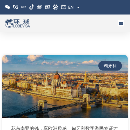
跳
EN
至
内
容
匈牙利
花东南亚的钱，享欧洲质感，匈牙利数字游民签证才