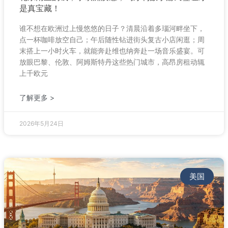
是真宝藏！
谁不想在欧洲过上慢悠悠的日子？清晨沿着多瑙河畔坐下，
点一杯咖啡放空自己；午后随性钻进街头复古小店闲逛；周
末搭上一小时火车，就能奔赴维也纳奔赴一场音乐盛宴。可
放眼巴黎、伦敦、阿姆斯特丹这些热门城市，高昂房租动辄
上千欧元
了解更多 >
2026年5月24日
美国