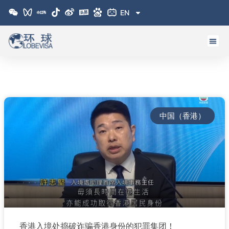
跳
EN
至
内
容
中国（香港）
香港入境处捣破诈骗香港身份的犯罪集团！