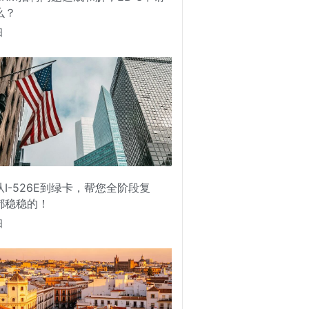
么？
日
I-526E到绿卡，帮您全阶段复
都稳稳的！
日