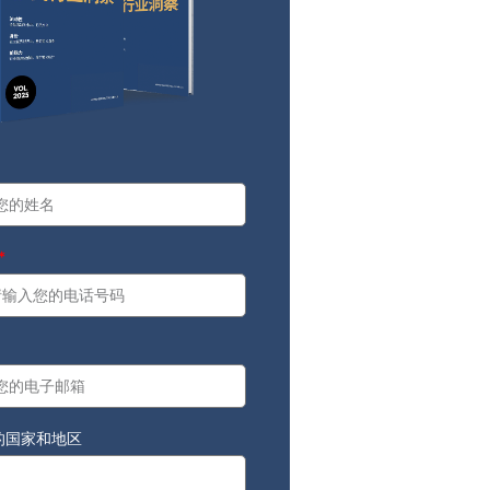
a
：
的国家和地区