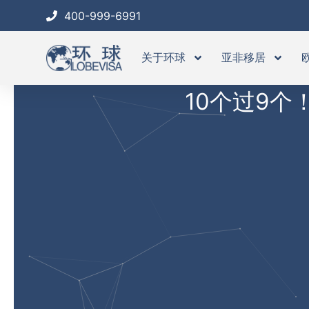
跳
400-999-6991
至
内
关于环球
亚非移居
容
10个过9个