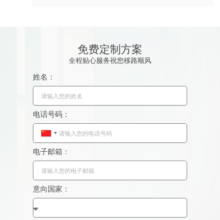
免费定制方案
全程贴心服务祝您移路顺风
姓名：
电话号码：
C
h
电子邮箱：
i
n
a
意向国家：
+
8
6