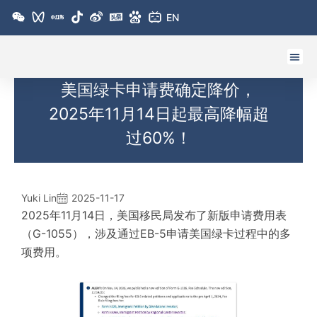
跳
EN
至
内
容
关于环球
亚非移居
欧洲移民
美洲移民
大洋洲移民
跨境服务
环球资讯
世界公民峰会
环球护照排名
美国绿卡申请费确定降价，
2025年11月14日起最高降幅超
过60%！
Yuki Lin
2025-11-17
2025年11月14日，美国移民局发布了新版申请费用表
（G-1055），涉及通过EB-5申请美国绿卡过程中的多
项费用。