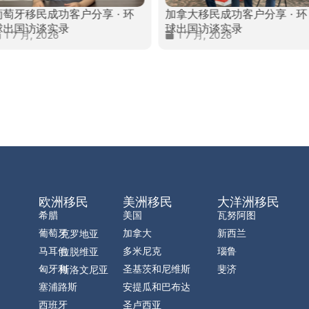
葡萄牙移民成功客户分享 · 环
加拿大移民成功客户分享 · 环
球出国访谈实录
球出国访谈实录
1 7 月, 2026
1 7 月, 2026
欧洲移民
美洲移民
大洋洲移民
希腊
美国
瓦努阿图
葡萄牙
加拿大
新西兰
克罗地亚
马耳他
多米尼克
瑙鲁
拉脱维亚
匈牙利
圣基茨和尼维斯
斐济
斯洛文尼亚
塞浦路斯
安提瓜和巴布达
西班牙
圣卢西亚