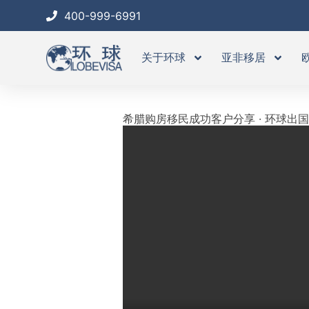
跳
400-999-6991
至
内
关于环球
亚非移居
容
希腊购房移民成功客户分享 · 环球出