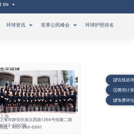
EN
环球资讯
世界公民峰会
环球护照排名
关于环球
在线咨
费用计
免费评
上海
上海市静安区南京西路1266号恒隆二期
4003-4007室
热线：400-999-6991