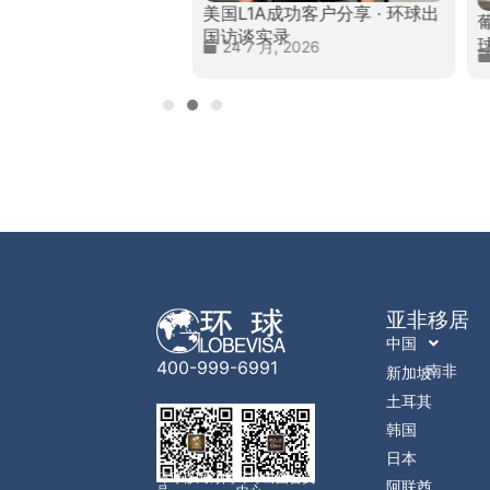
美国L1A成功客户分享 · 环球出
民成功客户分享 · 环
国访谈实录
谈实录
24 7 月, 2026
, 2026
亚非移居
中国
400-999-6991
南非
新加坡
土耳其
韩国
日本
环球移民订阅
环球出国会员
阿联酋